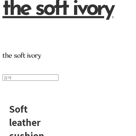
the soft ivory
Soft
leather
cushion