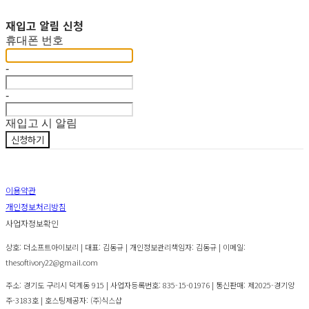
재입고 알림 신청
휴대폰 번호
-
-
재입고 시 알림
신청하기
이용약관
개인정보처리방침
사업자정보확인
상호: 더소프트아이보리 | 대표: 김동규 | 개인정보관리책임자: 김동규 | 이메일:
thesoftivory22@gmail.com
주소: 경기도 구리시 덕계동 915 | 사업자등록번호:
835-15-01976
| 통신판매:
제2025-경기양
주-3183호
| 호스팅제공자: (주)식스샵