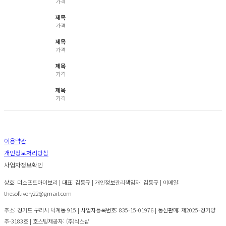
가격
제목
가격
제목
가격
제목
가격
제목
가격
이용약관
개인정보처리방침
사업자정보확인
상호: 더소프트아이보리 | 대표: 김동규 | 개인정보관리책임자: 김동규 | 이메일:
thesoftivory22@gmail.com
주소: 경기도 구리시 덕계동 915 | 사업자등록번호:
835-15-01976
| 통신판매:
제2025-경기양
주-3183호
| 호스팅제공자: (주)식스샵