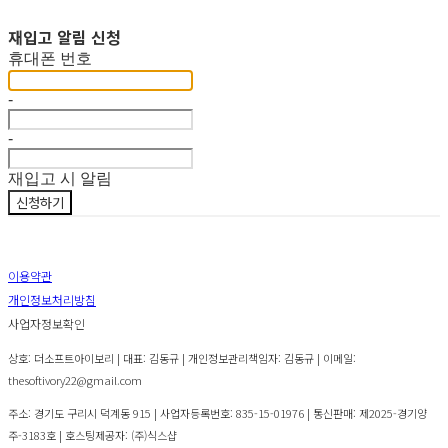
재입고 알림 신청
휴대폰 번호
-
-
재입고 시 알림
신청하기
이용약관
개인정보처리방침
사업자정보확인
상호: 더소프트아이보리 | 대표: 김동규 | 개인정보관리책임자: 김동규 | 이메일:
thesoftivory22@gmail.com
주소: 경기도 구리시 덕계동 915 | 사업자등록번호:
835-15-01976
| 통신판매:
제2025-경기양
주-3183호
| 호스팅제공자: (주)식스샵