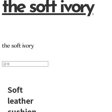
the soft ivory
Soft
leather
cushion