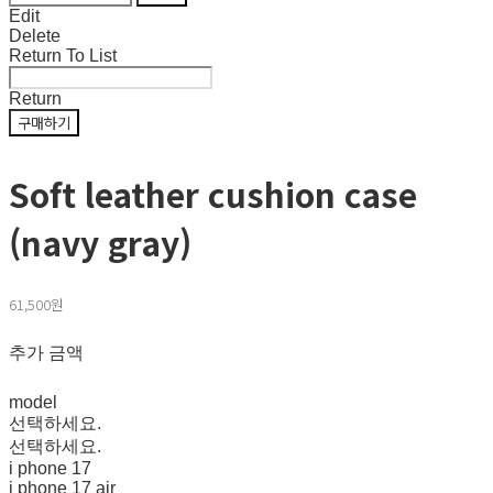
Edit
Delete
Return To List
Return
구매하기
Soft leather cushion case
(navy gray)
61,500원
추가 금액
model
선택하세요.
선택하세요.
i phone 17
i phone 17 air