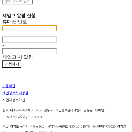
장바구니에 담기
재입고 알림 신청
휴대폰 번호
-
-
재입고 시 알림
신청하기
이용약관
개인정보처리방침
사업자정보확인
상호: 더소프트아이보리 | 대표: 김동규 | 개인정보관리책임자: 김동규 | 이메일:
thesoftivory22@gmail.com
주소: 경기도 구리시 덕계동 915 | 사업자등록번호:
835-15-01976
| 통신판매:
제2025-경기양