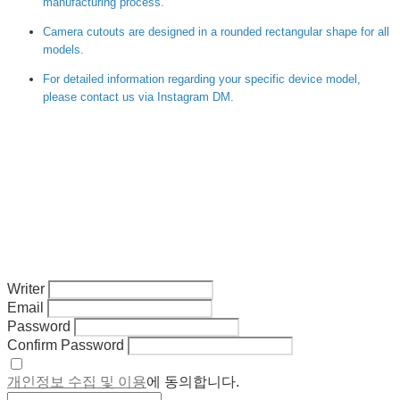
manufacturing process.
Camera cutouts are designed in a rounded rectangular shape for all
models.
For detailed information regarding your specific device model,
please contact us via Instagram DM.
Writer
Email
Password
Confirm Password
개인정보 수집 및 이용
에 동의합니다.