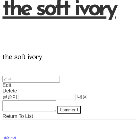
the soft ivory
Edit
Delete
글쓴이
내용
Comment
Return To List
이용약관