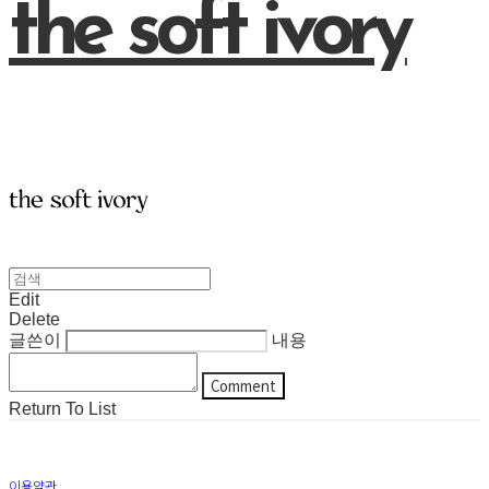
the soft ivory
Edit
Delete
글쓴이
내용
Comment
Return To List
이용약관